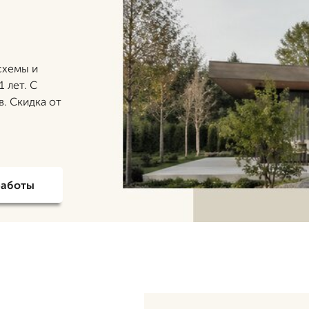
схемы и
 лет. С
в. Скидка от
работы