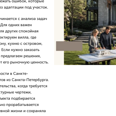
бежать ошибок, которые
з адаптации под участок.
чинается с анализа задач
 Для одних важен
ля других спокойная
ктируем вилла, где
ону, кухню с островом,
 Если нужно заказать
 предлагаем решения,
т его рыночную ценность.
ости в Санкте-
тов из Санкта-Петербурга.
ельства, когда требуется
ктурные чертежи,
ъекта подбирается
льно прорабатывается
евной жизни и сохраняла