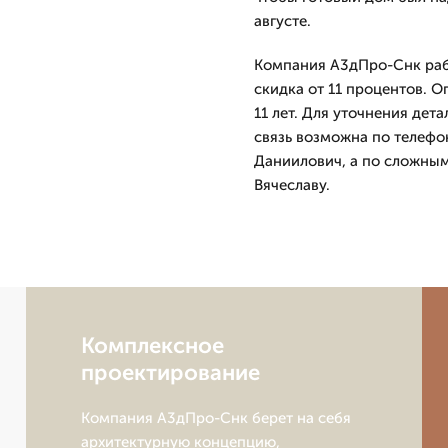
августе.
Компания А3дПро-Снк работ
скидка от 11 процентов. 
11 лет. Для уточнения дета
связь возможна по телефон
Даниилович, а по сложным
Вячеславу.
Комплексное
проектирование
Компания А3дПро-Снк берет на себя
архитектурную концепцию,