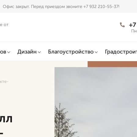
Офис закрыт. Перед приездом звоните +7 932 210-55-37!
+7
е от
Пн
ов
Дизайн
Благоустройство
Градострои
кте-
лл
-