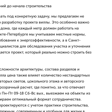
ний до начала строительства
зать под конкретную задачу, мы предлагаем не
 разработку проекта виллы. Это особенно важно
 дома, где каждый метр должен работать на
анкте-Петербурге мы учитываем местные нормы,
ебования к энергоэффективности, а в Санкт-
циалистов для обследования участка и уточнения
дается проект, который реально можно строить без
сложности архитектуры, состава разделов и
илла цена также влияет количество нестандартных
вторых светов, цокольного этажа и авторского
озрачный расчет, где понятно, за что отвечает
 Пн-Пт 09-18 Сб-Вс вых., выезжаем на объекты из
бираем оптимальный формат сотрудничества.
проектируются с учетом практики строительства,
адежным, современным и удобным для жизни в