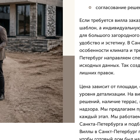
согласование реше
Если требуется вилла зака
шаблон, а индивидуальную
для большого загородного
удобство и эстетику. В С
особенности климата и тр
Петербург направляем спе
исходных данных. Так соз
лишних правок.
Цена зависит от площади, 
уровня детализации. На в
решений, наличие террас, 
надзора. Мы предлагаем пр
каждый этап. Мы работаем
Санкта-Петербурга и под
Виллы в Санкт-Петербург 
чтобы готовый дом был н