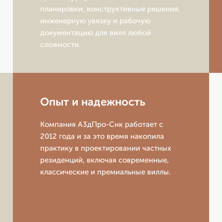
планировки, конструктивные решения,
инженерную увязку и рабочую
документацию для вилл любой
сложности.
Опыт и надежность
Компания А3дПро-Снк работает с
2012 года и за это время накопила
практику в проектировании частных
резиденций, включая современные,
классические и премиальные виллы.