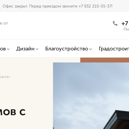
Офис закрыт. Перед приездом звоните +7 932 210-55-37!
+7
е от
Пн
ов
Дизайн
Благоустройство
Градострои
анкте-
мов с