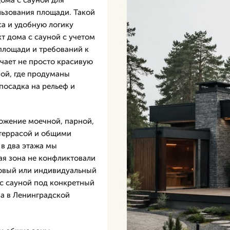
ома с сауной для
льзования площади. Такой
са и удобную логику
 дома с сауной с учетом
 площади и требований к
учает не просто красивую
ной, где продуманы
посадка на рельеф и
ложение моечной, парной,
 террасой и общими
в два этажа мы
ая зона не конфликтовали
товый или индивидуальный
 с сауной под конкретный
ва в Ленинградской