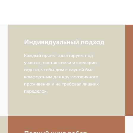
Индивидуальный подход
Каждый проект адаптируем под
участок, состав семьи и сценарии
отдыха, чтобы дом с сауной был
комфортным для круглогодичного
проживания и не требовал лишних
переделок.