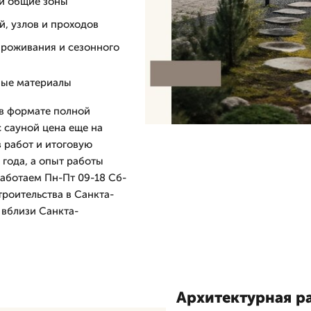
 и общие зоны
й, узлов и проходов
проживания и сезонного
ные материалы
 в формате полной
 сауной цена еще на
 работ и итоговую
года, а опыт работы
работаем Пн-Пт 09-18 Сб-
троительства в Санкта-
 вблизи Санкта-
Архитектурная р