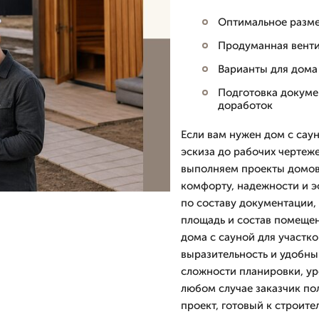
Оптимальное разм
Продуманная венти
Варианты для дома
Подготовка докумен
доработок
Если вам нужен дом с сау
эскиза до рабочих чертеж
выполняем проекты домов 
комфорту, надежности и э
по составу документации,
площадь и состав помещен
дома с сауной для участко
выразительность и удобный
сложности планировки, уро
любом случае заказчик по
проект, готовый к строител