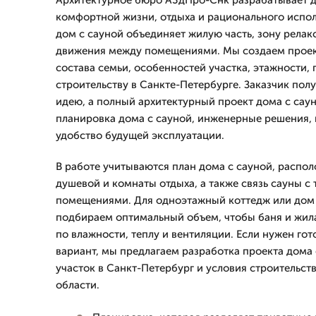
Архитектурное бюро А3дПро-Снк разрабатывает д
комфортной жизни, отдыха и рационального испо
дом с сауной объединяет жилую часть, зону релак
движения между помещениями. Мы создаем проект
состава семьи, особенностей участка, этажности,
строительству в Санкте-Петербурге. Заказчик пол
идею, а полный архитектурный проект дома с сау
планировка дома с сауной, инженерные решения, 
удобство будущей эксплуатации.
В работе учитываются план дома с сауной, распо
душевой и комнаты отдыха, а также связь сауны с
помещениями. Для одноэтажный коттедж или дом 
подбираем оптимальный объем, чтобы баня и жил
по влажности, теплу и вентиляции. Если нужен го
вариант, мы предлагаем разработка проекта дома
участок в Санкт-Петербург и условия строительст
области.