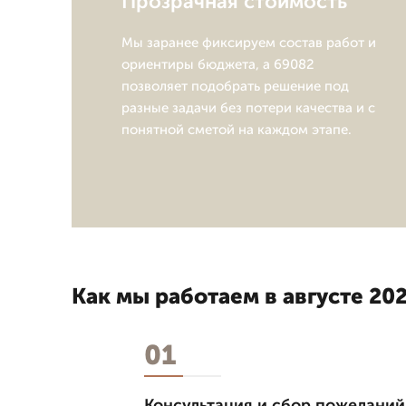
Прозрачная стоимость
Мы заранее фиксируем состав работ и
ориентиры бюджета, а 69082
позволяет подобрать решение под
разные задачи без потери качества и с
понятной сметой на каждом этапе.
Как мы работаем в августе 202
01
Консультация и сбор пожеланий