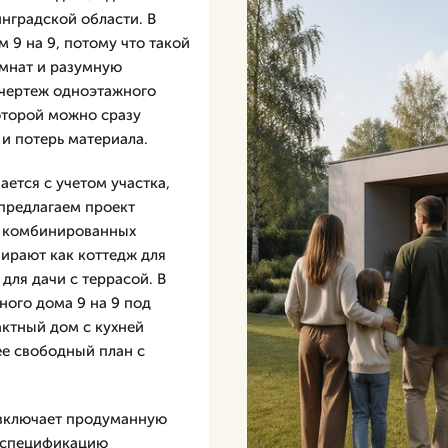
инградской области. В
 9 на 9, потому что такой
омнат и разумную
 чертеж одноэтажного
которой можно сразу
 и потерь материала.
ется с учетом участка,
предлагаем проект
 и комбинированных
бирают как коттедж для
для дачи с террасой. В
ого дома 9 на 9 под
актный дом с кухней
ее свободный план с
 включает продуманную
, спецификацию