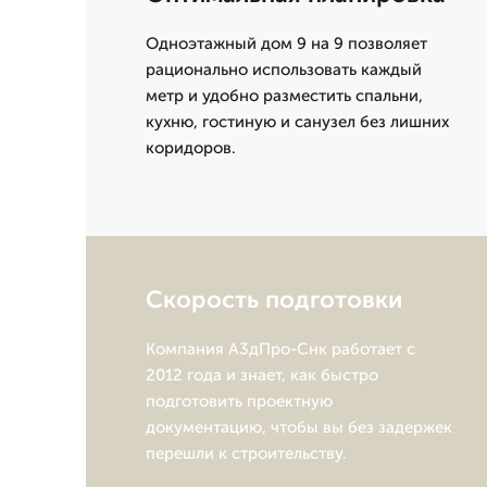
Одноэтажный дом 9 на 9 позволяет
рационально использовать каждый
метр и удобно разместить спальни,
кухню, гостиную и санузел без лишних
коридоров.
Скорость подготовки
Компания А3дПро-Снк работает с
2012 года и знает, как быстро
подготовить проектную
документацию, чтобы вы без задержек
перешли к строительству.