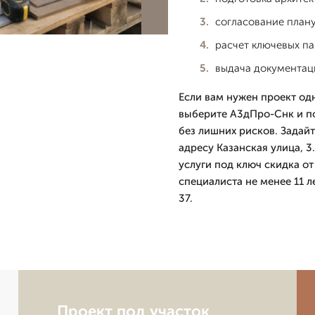
согласование плану
расчет ключевых п
выдача документац
Если вам нужен проект одн
выберите А3дПро-Снк и п
без лишних рисков. Задай
адресу Казанская улица, 3
услуги под ключ скидка о
специалиста не менее 11 л
37.
Проект под участок