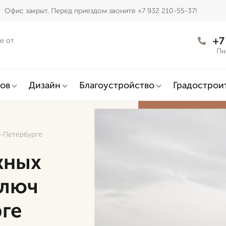
Офис закрыт. Перед приездом звоните +7 932 210-55-37!
+7
е от
Пн
ов
Дизайн
Благоустройство
Градострои
е-Петербурге
жных
ключ
ге