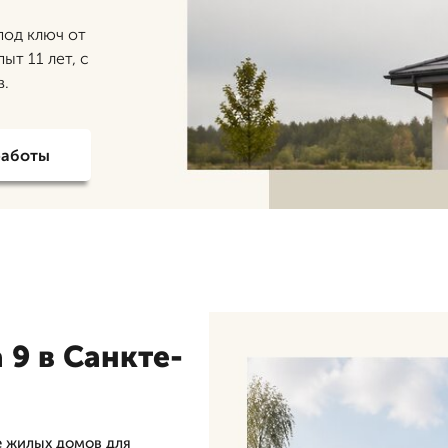
под ключ от
ыт 11 лет, с
в.
работы
9 в Санкте-
 жилых домов для