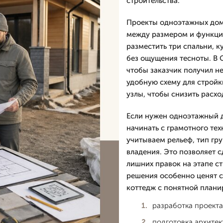
строительства.
Проекты одноэтажных домо
между размером и функци
разместить три спальни, к
без ощущения тесноты. В 
чтобы заказчик получил не
удобную схему для стройк
узлы, чтобы снизить расхо
Если нужен одноэтажный д
начинать с грамотного тех
учитываем рельеф, тип гр
владения. Это позволяет с
лишних правок на этапе с
решения особенно ценят 
коттедж с понятной плани
разработка проекта
подготовка архитек