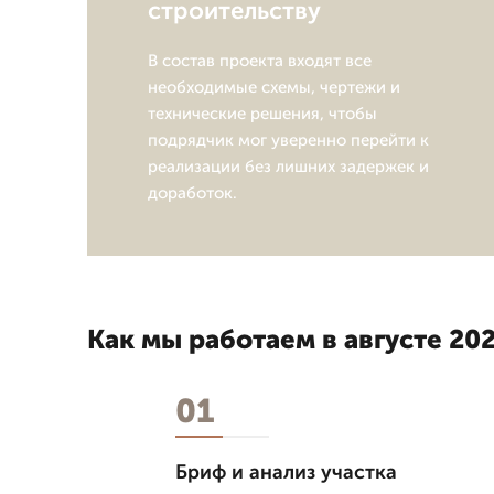
строительству
В состав проекта входят все
необходимые схемы, чертежи и
технические решения, чтобы
подрядчик мог уверенно перейти к
реализации без лишних задержек и
доработок.
Как мы работаем в августе 202
01
Бриф и анализ участка