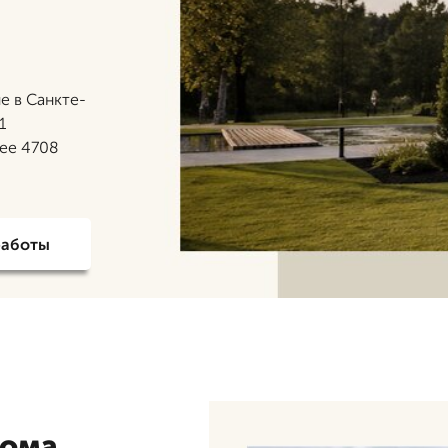
е в Санкте-
1
лее 4708
работы
дома