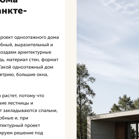
анкте-
проект одноэтажного дома
добный, выразительный и
создаем архитектурные
ь, материал стен, формат
 Такой одноэтажный дом
етрию, большие окна,
 растет, потому что
вие лестницы и
т закладываются спальни,
робные и, при
итектурный проект
ируем решение под