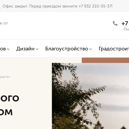
Офис закрыт. Перед приездом звоните +7 932 210-55-37!
+7
е от
Пн
ов
Дизайн
Благоустройство
Градострои
анкте-
ого
ом