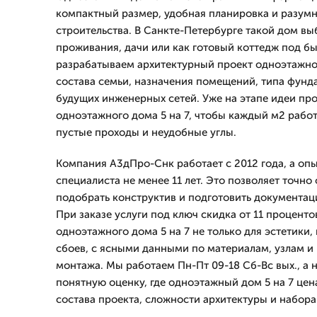
компактный размер, удобная планировка и разумн
строительства. В Санкте-Петербурге такой дом в
проживания, дачи или как готовый коттедж под б
разрабатываем архитектурный проект одноэтажног
состава семьи, назначения помещений, типа фунда
будущих инженерных сетей. Уже на этапе идеи пр
одноэтажного дома 5 на 7, чтобы каждый м2 работ
пустые проходы и неудобные углы.
Компания А3дПро-Снк работает с 2012 года, а оп
специалиста не менее 11 лет. Это позволяет точно
подобрать конструктив и подготовить документац
При заказе услуги под ключ скидка от 11 процент
одноэтажного дома 5 на 7 не только для эстетики, 
сбоев, с ясными данными по материалам, узлам и
монтажа. Мы работаем Пн-Пт 09-18 Сб-Вс вых., а 
понятную оценку, где одноэтажный дом 5 на 7 цена
состава проекта, сложности архитектуры и набора