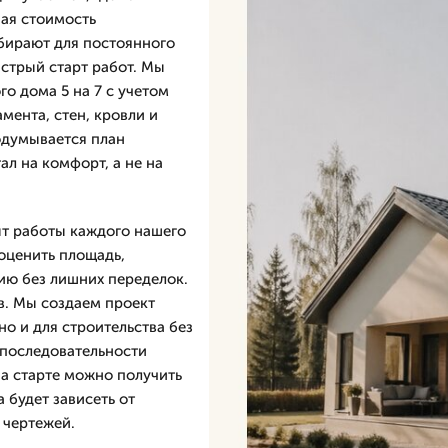
ая стоимость
ыбирают для постоянного
ыстрый старт работ. Мы
о дома 5 на 7 с учетом
мента, стен, кровли и
одумывается план
ал на комфорт, а не на
ыт работы каждого нашего
 оценить площадь,
ию без лишних переделок.
ов. Мы создаем проект
но и для строительства без
 последовательности
на старте можно получить
 будет зависеть от
 чертежей.