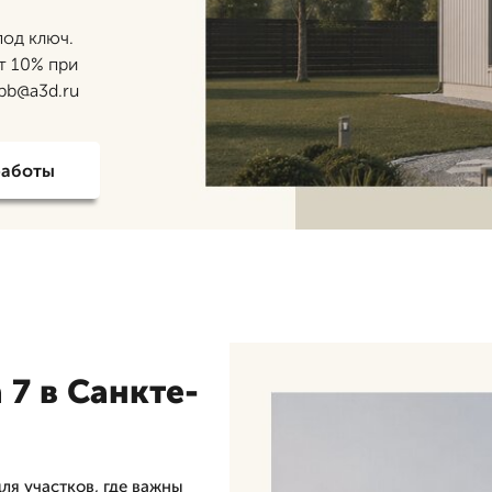
под ключ.
т 10% при
spb@a3d.ru
работы
7 в Санкте-
ля участков, где важны