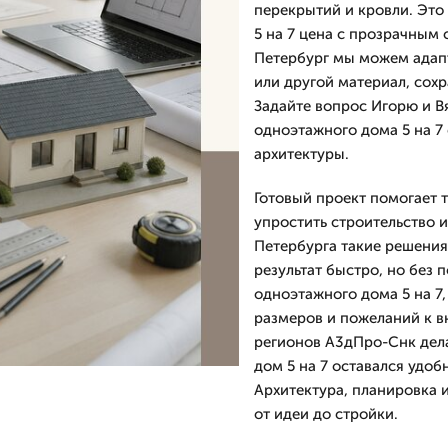
перекрытий и кровли. Это
5 на 7 цена с прозрачным 
Петербург мы можем адапт
или другой материал, сох
Задайте вопрос Игорю и В
одноэтажного дома 5 на 7 
архитектуры.
Готовый проект помогает 
упростить строительство и
Петербурга такие решения 
результат быстро, но без п
одноэтажного дома 5 на 7
размеров и пожеланий к в
регионов А3дПро-Снк дела
дом 5 на 7 оставался удо
Архитектура, планировка 
от идеи до стройки.