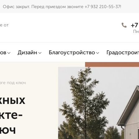
Офис закрыт. Перед приездом звоните +7 932 210-55-37!
+7
е от
Пн
ов
Дизайн
Благоустройство
Градострои
рге под ключ
жных
кте-
люч