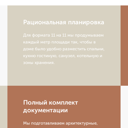
Рациональная планировка
Для формата 11 на 11 мы продумываем
каждый метр площади так, чтобы в
доме было удобно разместить спальни,
кухню гостиную, санузел, котельную и
зоны хранения.
Полный комплект
документации
Мы подготавливаем архитектурные,