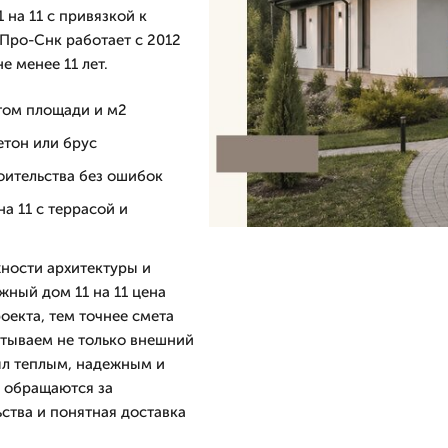
 на 11 с привязкой к
дПро-Снк работает с 2012
е менее 11 лет.
етом площади и м2
етон или брус
роительства без ошибок
а 11 с террасой и
жности архитектуры и
ный дом 11 на 11 цена
оекта, тем точнее смета
итываем не только внешний
был теплым, надежным и
о обращаются за
ьства и понятная доставка