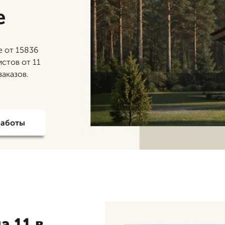
е
е от 15836
истов от 11
заказов.
работы
а 11 в