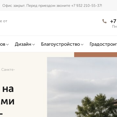
Офис закрыт. Перед приездом звоните +7 932 210-55-37!
+7
е от
Пн
ов
Дизайн
Благоустройство
Градострои
в Санкте-
 на
ями
-