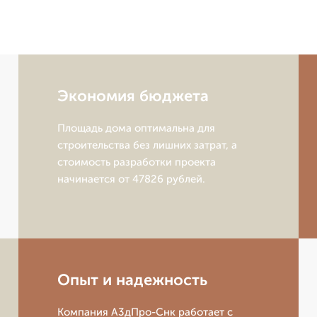
Экономия бюджета
Площадь дома оптимальна для
строительства без лишних затрат, а
стоимость разработки проекта
начинается от 47826 рублей.
Опыт и надежность
Компания А3дПро-Снк работает с