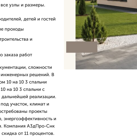
 все узлы и размеры.
одителей, детей и гостей
ие проходы
строительства и
о заказа работ
документации, сложности
и инженерных решений. В
м 10 на 10 3 спальни
10 на 10 3 спальни с
 дальнейшей реализации.
под участок, климат и
востребованы проекты
р, энергоэффективность и
я. Компания А3дПро-Снк
ч скидка от 11 процентов.