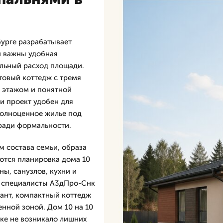
урге разрабатывает
ой важны удобная
льный расход площади.
отовый коттедж с тремя
 этажом и понятной
ни проект удобен для
полноценное жилье под
 ради формальности.
м состава семьи, образа
ются планировка дома 10
ны, санузлов, кухни и
н, специалисты А3дПро-Снк
ант, компактный коттедж
енной зоной. Дом 10 на 10
йке не возникало лишних