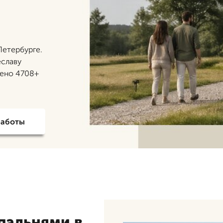
Петербурге.
еславу
нено 4708+
работы
спальнями в